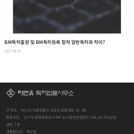
BM특허출원 및 BM특허등록 절차 일반특허와 차이?
2023.04.26
구 주소.
06716 서울특별시 서초구 반포대로 18, 4층
확장이전.
22770 청라국제도시 IHP 도시첨단산업단지 THE LIV 지식산업
센터, 7층
대표변리사.
하수준