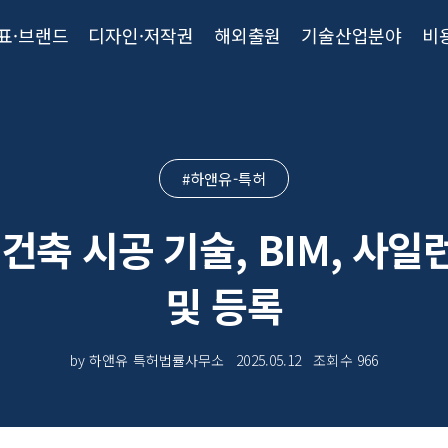
표·브랜드
디자인·저작권
해외출원
기술산업분야
비
#하앤유-특허
건축 시공 기술, BIM, 사
및 등록
by 하앤유 특허법률사무소
2025.05.12
조회수
966