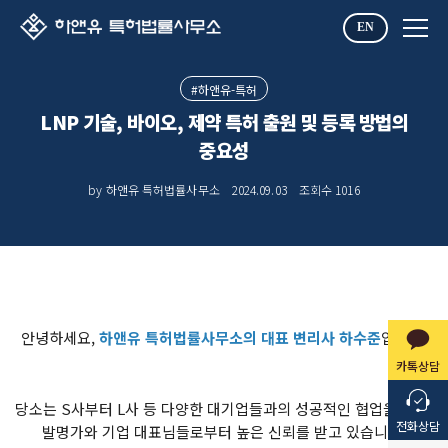
EN
#하앤유-특허
LNP 기술, 바이오, 제약 특허 출원 및 등록 방법의
중요성
by 하앤유 특허법률사무소
2024.09.03
조회수
1016
안녕하세요,
하앤유 특허법률사무소의 대표 변리사 하수준
입니다.
카톡상담
당소는 S사부터 L사 등 다양한 대기업들과의 성공적인 협업을 통해,
전화상담
발명가와 기업 대표님들로부터 높은 신뢰를 받고 있습니다.