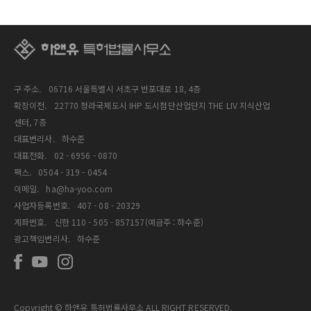
구 주소.
06716 서울특별시 서초구 반포대로 18, 4층
확장이전.
22770 청라국제도시 IHP 도시첨단산업단지 THE LIV 지식산업
센터, 7층
대표변리사.
하수준
대표전화.
02 - 6956 - 0870
팩스.
0504 - 319 - 0454
이메일.
ha@ha-yoo.com
사업자등록번호.
407 - 08 - 20329
계좌번호.
신한 110 - 505 - 857157(예금주 : 하수준)
광고책임변리사.
하수준
Copyright © 하앤유 특허법률사무소 ALL RIGHT RESERVED.