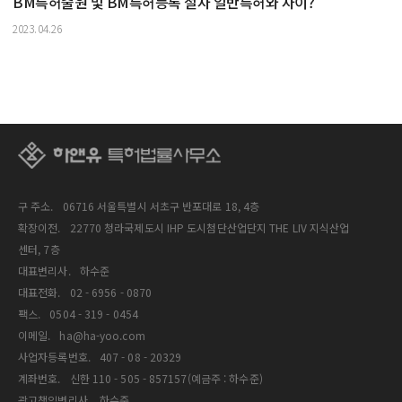
BM특허출원 및 BM특허등록 절차 일반특허와 차이?
2023.04.26
구 주소.
06716 서울특별시 서초구 반포대로 18, 4층
확장이전.
22770 청라국제도시 IHP 도시첨단산업단지 THE LIV 지식산업
센터, 7층
대표변리사.
하수준
대표전화.
02 - 6956 - 0870
팩스.
0504 - 319 - 0454
이메일.
ha@ha-yoo.com
사업자등록번호.
407 - 08 - 20329
계좌번호.
신한 110 - 505 - 857157(예금주 : 하수준)
광고책임변리사.
하수준