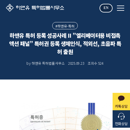
EN
#하앤유-특허
하앤유 특허 등록 성공사례 II ”엘리베이터용 비접촉
액션 패널” 특허권 등록 생체인식, 적외선, 초음파 특
허 출원
by 하앤유 특허법률사무소
2025.09.23
조회수
524
카톡상담
전화상담