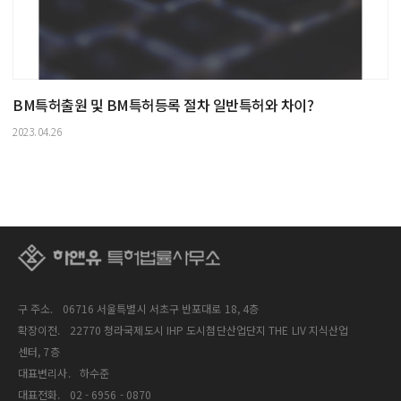
BM특허출원 및 BM특허등록 절차 일반특허와 차이?
2023.04.26
구 주소.
06716 서울특별시 서초구 반포대로 18, 4층
확장이전.
22770 청라국제도시 IHP 도시첨단산업단지 THE LIV 지식산업
센터, 7층
대표변리사.
하수준
대표전화.
02 - 6956 - 0870