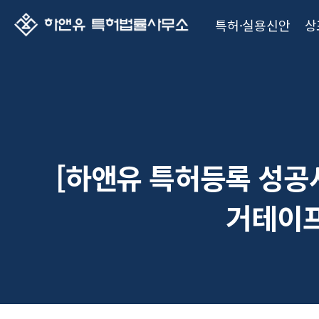
특허·실용신안
상
[하앤유 특허등록 성공
거테이프