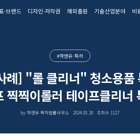
표·브랜드
디자인·저작권
해외출원
기술산업분야
비
#하앤유-특허
사례] "롤 클리너" 청소용품
 찍찍이롤러 테이프클리너
by 하앤유 특허법률사무소
2024.03.20
조회수
1127