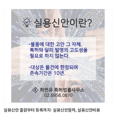
실용신안 출원부터 등록까지- 실용신안절차, 실용신안비용