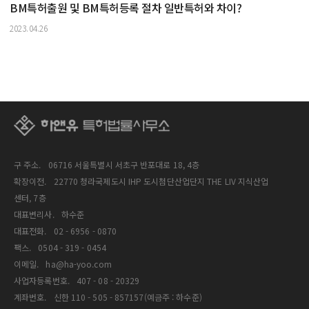
BM특허출원 및 BM특허등록 절차 일반특허와 차이?
2023.04.26
구 주소.
06716 서울특별시 서초구 반포대로 18, 4층
확장이전.
22770 청라국제도시 IHP 도시첨단산업단지 THE LIV 지식산업
센터, 7층
대표변리사.
하수준
대표전화.
02 - 6956 - 0870
팩스.
0504 - 319 - 0454
이메일.
ha@ha-yoo.com
사업자등록번호.
407 - 08 - 20329
계좌번호.
신한 110 - 505 - 857157(예금주 : 하수준)