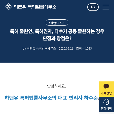
EN
#하앤유-특허
특허 출원인, 특허권자, 다수가 공동 출원하는 경우
단점과 장점은?
by 하앤유 특허법률사무소
2025.05.12
조회수
1343
안녕하세요.
카톡상담
하앤유 특허법률사무소의 대표 변리사 하수준
입니다.
전화상담