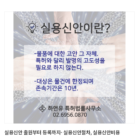
실용신안 출원부터 등록까지- 실용신안절차, 실용신안비용