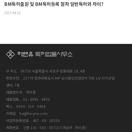
BM특허출원 및 BM특허등록 절차 일반특허와 차이?
2023.04.26
구 주소.
06716 서울특별시 서초구 반포대로 18, 4층
확장이전.
22770 청라국제도시 IHP 도시첨단산업단지 THE LIV 지식산업
센터, 7층
대표변리사.
하수준
대표전화.
02 - 6956 - 0870
팩스.
0504 - 319 - 0454
이메일.
ha@ha-yoo.com
사업자등록번호.
407 - 08 - 20329
계좌번호.
신한 110 - 505 - 857157(예금주 : 하수준)