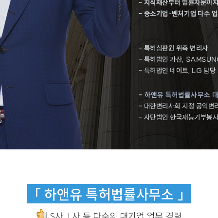
「 하앤유 특허법률사무소 」
S사, L사 등 다수의 대기업 업무 경력