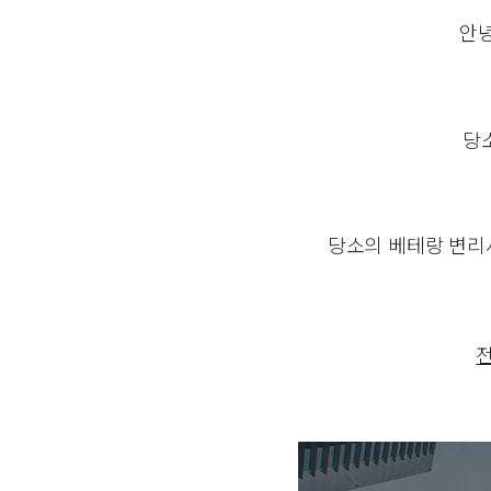
안
당
당소의 베테랑 변리