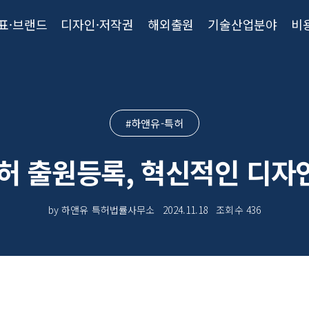
표·브랜드
디자인·저작권
해외출원
기술산업분야
비
#하앤유-특허
특허 출원등록, 혁신적인 디자
by 하앤유 특허법률사무소
2024.11.18
조회수
436