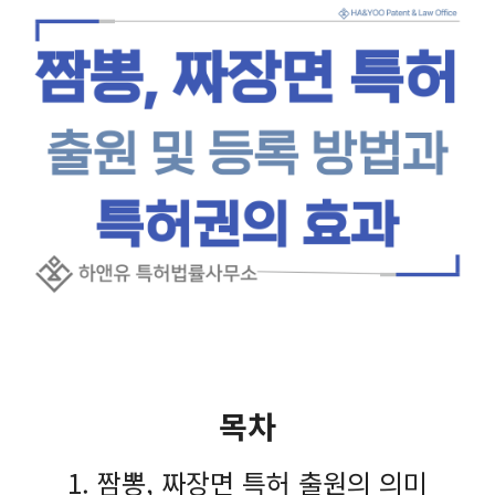
목차
1. 짬뽕, 짜장면 특허 출원의 의미