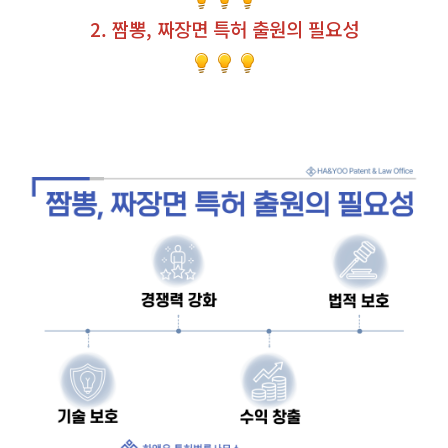
2. 짬뽕, 짜장면 특허 출원의 필요성