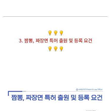
3. 짬뽕, 짜장면 특허 출원 및 등록 요건