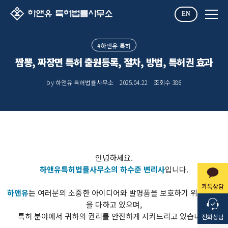
EN
#하앤유-특허
짬뽕, 짜장면 특허 출원등록, 절차, 방법, 특허권 효과
by 하앤유 특허법률사무소
2025.04.22
조회수
386
안녕하세요.
하앤유특허법률사무소의 하수준 변리사
입니다.
카톡상담
​하앤유
는 여러분의 소중한 아이디어와 발명품을 보호하기 위해 최선
을 다하고 있으며,
특허 분야에서 귀하의 권리를 안전하게 지켜드리고 있습니다.
전화상담