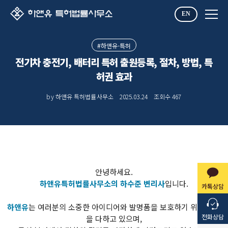
EN
#하앤유-특허
전기차 충전기, 배터리 특허 출원등록, 절차, 방법, 특
허권 효과
by 하앤유 특허법률사무소
2025.03.24
조회수
467
안녕하세요.
하앤유특허법률사무소의 하수준 변리사
입니다.
카톡상담
​하앤유
는 여러분의 소중한 아이디어와 발명품을 보호하기 위해 최선
전화상담
을 다하고 있으며,