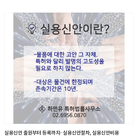
실용신안 출원부터 등록까지- 실용신안절차, 실용신안비용