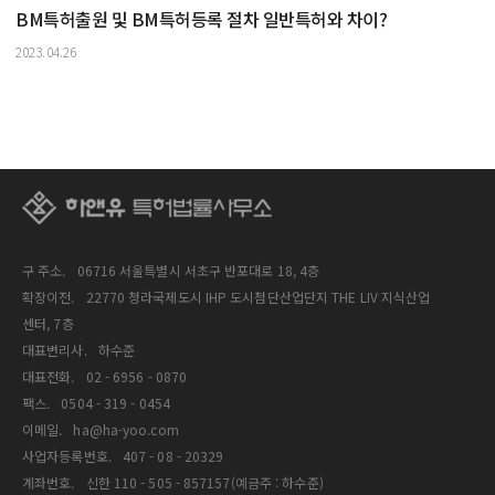
BM특허출원 및 BM특허등록 절차 일반특허와 차이?
2023.04.26
구 주소.
06716 서울특별시 서초구 반포대로 18, 4층
확장이전.
22770 청라국제도시 IHP 도시첨단산업단지 THE LIV 지식산업
센터, 7층
대표변리사.
하수준
대표전화.
02 - 6956 - 0870
팩스.
0504 - 319 - 0454
이메일.
ha@ha-yoo.com
사업자등록번호.
407 - 08 - 20329
계좌번호.
신한 110 - 505 - 857157(예금주 : 하수준)