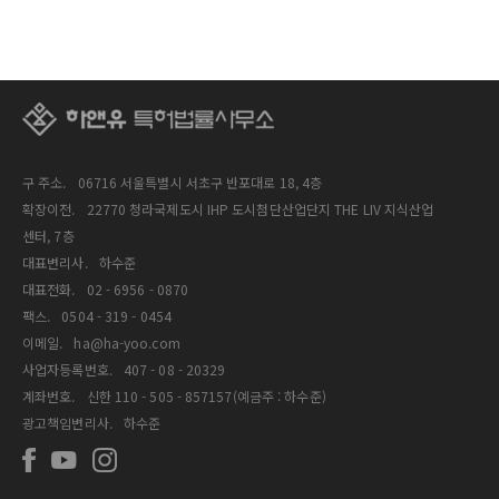
구 주소.
06716 서울특별시 서초구 반포대로 18, 4층
확장이전.
22770 청라국제도시 IHP 도시첨단산업단지 THE LIV 지식산업
센터, 7층
대표변리사.
하수준
대표전화.
02 - 6956 - 0870
팩스.
0504 - 319 - 0454
이메일.
ha@ha-yoo.com
사업자등록번호.
407 - 08 - 20329
계좌번호.
신한 110 - 505 - 857157(예금주 : 하수준)
광고책임변리사.
하수준