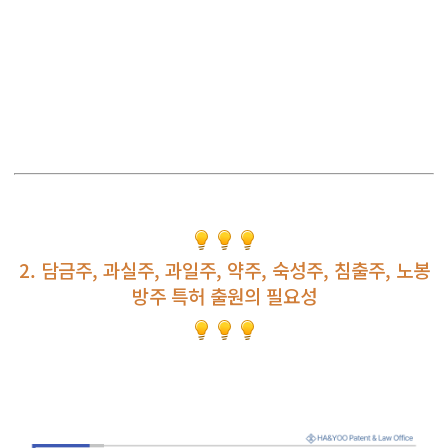
2. 담금주, 과실주, 과일주, 약주, 숙성주, 침출주, 노봉
방주 특허 출원의 필요성