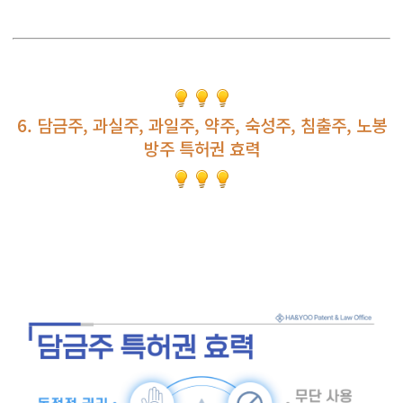
6. 담금주, 과실주, 과일주, 약주, 숙성주, 침출주, 노봉
방주 특허권 효력