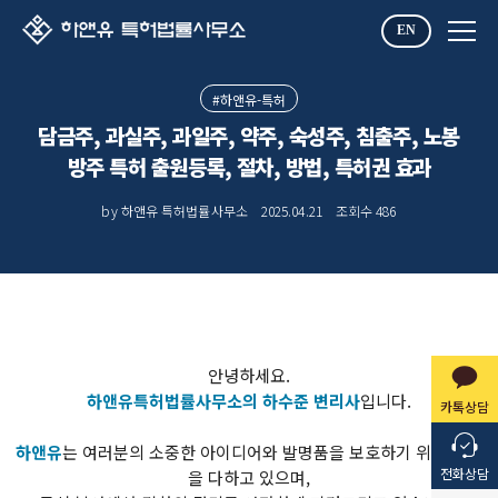
EN
#하앤유-특허
담금주, 과실주, 과일주, 약주, 숙성주, 침출주, 노봉
방주 특허 출원등록, 절차, 방법, 특허권 효과
by 하앤유 특허법률사무소
2025.04.21
조회수
486
안녕하세요.
하앤유특허법률사무소의 하수준 변리사
입니다.
카톡상담
하앤유
는 여러분의 소중한 아이디어와 발명품을 보호하기 위해 최선
전화상담
을 다하고 있으며,