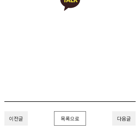
담금주, 과실주, 과일주, 약주, 숙성주, 침출주, 노봉방주, 특허, 특허
출원, 특허등록, 특허권, 특허권출원, 특허권등록, 특허출원방법, 특
허등록방법, 특허절차, 특허효력, 특허권출원방법, 특허권등록방법,
특허권절차, 특허권효력, 분야, 특허분야, 분야특허등록, 분야특허방
법, 분야특허권등록, 하앤유, 특허변리사, PatentRegistration,
PatentApplication, Patent_Registration,
Patent_Application, 하앤유특허법률사무소
이전글
목록으로
다음글