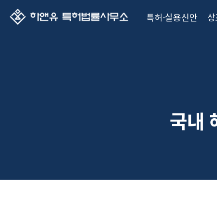
특허·실용신안
상
국내 