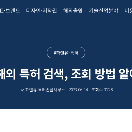
표·브랜드
디자인·저작권
해외출원
기술산업분야
비
#하앤유-특허
해외 특허 검색, 조회 방법 
by 하앤유 특허법률사무소
2023.06.14
조회수
3228