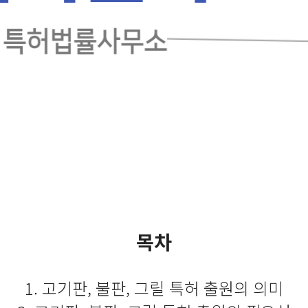
목차
1. 고기판, 불판, 그릴 특허 출원의 의미