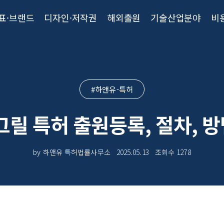
표·브랜드
디자인·저작권
해외출원
기술산업분야
비
#하앤유-특허
그릴 특허 출원등록, 절차, 
by 하앤유 특허법률사무소
2025.05.13
조회수
1278