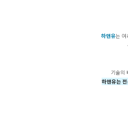
​하앤유
는 여
기술의 
하앤유는 전