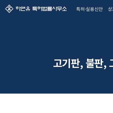
특허·실용신안
상
고기판, 불판, 