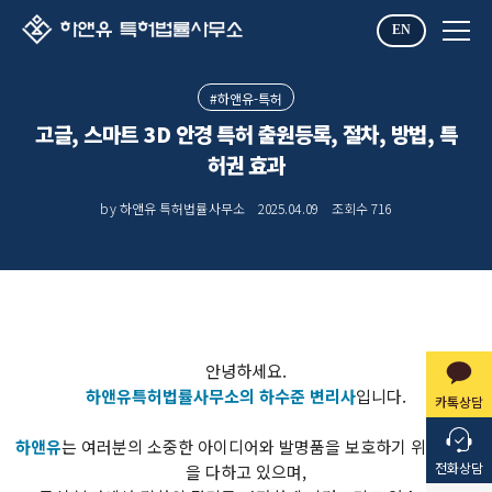
EN
#하앤유-특허
고글, 스마트 3D 안경 특허 출원등록, 절차, 방법, 특
허권 효과
by 하앤유 특허법률사무소
2025.04.09
조회수
716
안녕하세요.
하앤유특허법률사무소의 하수준 변리사
입니다.
카톡상담
하앤유
는 여러분의 소중한 아이디어와 발명품을 보호하기 위해 최선
전화상담
을 다하고 있으며,