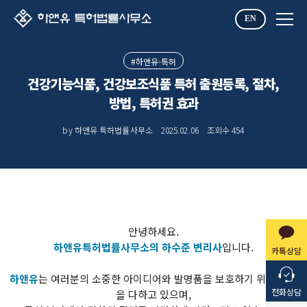
EN
#하앤유-특허
건강기능식품, 건강보조식품 특허 출원등록, 절차,
방법, 특허권 효과
by 하앤유 특허법률사무소
2025.02.06
조회수
454
안녕하세요.
하앤유특허법률사무소의 하수준 변리사
입니다.
카톡상담
​하앤유
는 여러분의 소중한 아이디어와 발명품을 보호하기 위해 최선
전화상담
을 다하고 있으며,