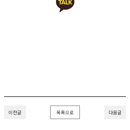
가드레일, 난간, 데크, 도로안전시설물, 특허, 특허출원, 특허등록, 특
허권, 특허권출원, 특허권등록, 특허출원방법, 특허등록방법, 특허절
차, 특허효력, 특허권출원방법, 특허권등록방법, 특허권절차, 특허권
효력, 분야, 특허분야, 분야특허등록, 분야특허방법, 분야특허권등
록, 하앤유, 특허변리사, PatentRegistration,
PatentApplication, Patent_Registration,
Patent_Application, 하앤유특허법률사무소
이전글
목록으로
다음글