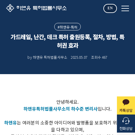
EN
#하앤유-특허
가드레일, 난간, 데크 특허 출원등록, 절차, 방법, 특
허권 효과
by 하앤유 특허법률사무소
2025.05.07
조회수
467
안녕하세요.
하앤유특허법률사무소의 하수준 변리사
입니다.
카톡상담
​하앤유
는 여러분의 소중한 아이디어와 발명품을 보호하기 위해 최선
전화상담
을 다하고 있으며,