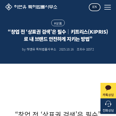
EN
#상표
“창업 전 ‘상표권 검색’은 필수｜키프리스(KIPRIS)
로 내 브랜드 안전하게 지키는 방법”
by 하앤유 특허법률사무소
2025.10.16
조회수
18572
카톡상담
상표등록 성공의 첫 단계는 철저한 상표검색입니다. 특허청(현 지식재산처) KIPRIS를 활용해 유사상표와 중복 여부를 빠르게 확인하고,
상표출원·등록 가능성을 높이는 실무형 가이드를 제공합니다.
전화상담
“창업 전 ‘상표권 검색’은 필수”