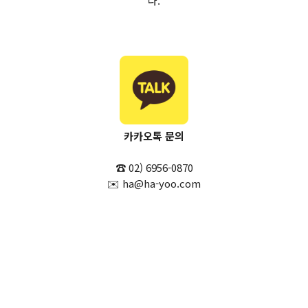
다.
카카오톡 문의
☎️ 02) 6956-0870
✉️ ha@ha-yoo.com
#상표검색 #상표출원 #상표등록 #유사상표 #특허청 #지식재산처
#KIPRIS #상표등록절차 #지식재산권 #브랜드보호 #하앤유특허법
률사무소