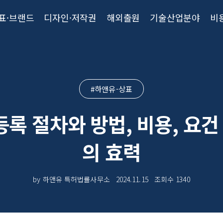
표·브랜드
디자인·저작권
해외출원
기술산업분야
비
#하앤유-상표
등록 절차와 방법, 비용, 요
의 효력
by 하앤유 특허법률사무소
2024.11.15
조회수
1340