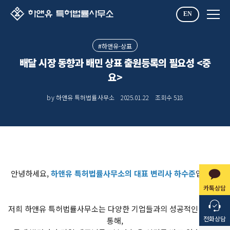
EN
#하앤유-상표
배달 시장 동향과 배민 상표 출원등록의 필요성 <중
요>
by 하앤유 특허법률사무소
2025.01.22
조회수
518
안녕하세요,
하앤유 특허법률사무소의 대표 변리사 하수준
입니다.
카톡상담
저희 하앤유 특허법률사무소는 다양한 기업들과의 성공적인 협업을
전화상담
통해,