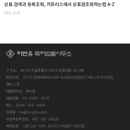
상표 검색과 등록조회, 키프리스에서 상표권조회하는법 A-Z
2022.12.02
구 주소.
06716 서울특별시 서초구 반포대로 18, 4층
확장이전.
22770 청라국제도시 IHP 도시첨단산업단지 THE LIV 지식산업
센터, 7층
대표변리사.
하수준
대표전화.
02 - 6956 - 0870
팩스.
0504 - 319 - 0454
이메일.
ha@ha-yoo.com
사업자등록번호.
407 - 08 - 20329
계좌번호.
신한 110 - 505 - 857157(예금주 : 하수준)