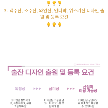
3. 맥주잔, 소주잔, 와인잔, 언더락, 위스키잔 디자인 출
원 및 등록 요건