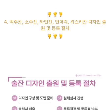
4. 맥주잔, 소주잔, 와인잔, 언더락, 위스키잔 디자인 출
원 및 등록 절차