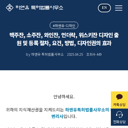
EN
#하앤유-디자인
맥주잔, 소주잔, 와인잔, 언더락, 위스키잔 디자인 출
원 및 등록 절차, 요건, 방법, 디자인권의 효과
by 하앤유 특허법률사무소
2025.04.25
조회수
449
안녕하세요.
카톡상담
귀하의 지식재산권을 지켜드리는
하앤유특허법률사무소의 하수준
변리사
입니다.
전화상담