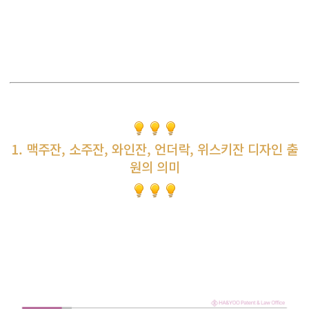
1. 맥주잔, 소주잔, 와인잔, 언더락, 위스키잔 디자인 출
원의 의미