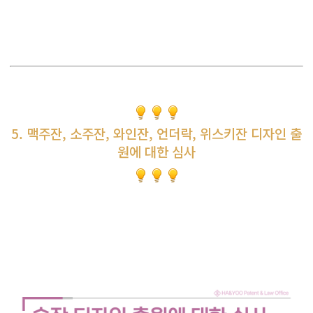
5. 맥주잔, 소주잔, 와인잔, 언더락, 위스키잔 디자인 출
원에 대한 심사