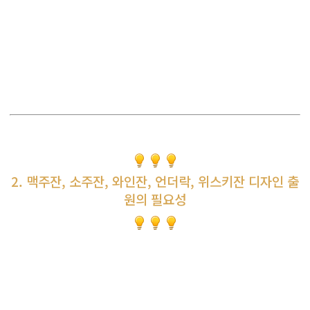
2. 맥주잔, 소주잔, 와인잔, 언더락, 위스키잔 디자인 출
원의 필요성