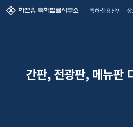
특허·실용신안
상
간판, 전광판, 메뉴판 