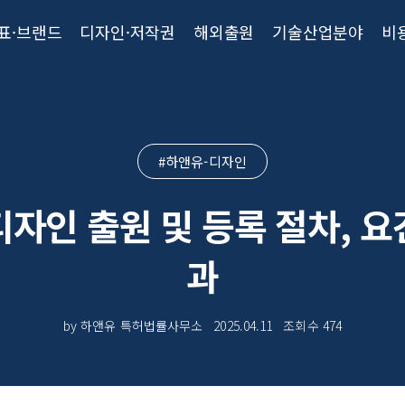
표·브랜드
디자인·저작권
해외출원
기술산업분야
비
#하앤유-디자인
디자인 출원 및 등록 절차, 요
과
by 하앤유 특허법률사무소
2025.04.11
조회수
474