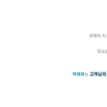
귀하의 
당소
하앤유
는
고객님의 