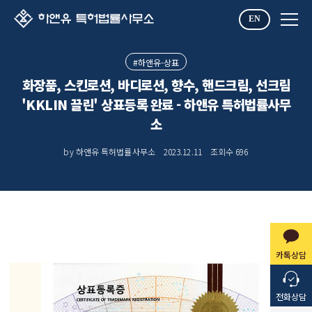
EN
#하앤유-상표
화장품, 스킨로션, 바디로션, 향수, 핸드크림, 선크림
'KKLIN 끌린' 상표등록 완료 - 하앤유 특허법률사무
소
by 하앤유 특허법률사무소
2023.12.11
조회수
696
카톡상담
전화상담