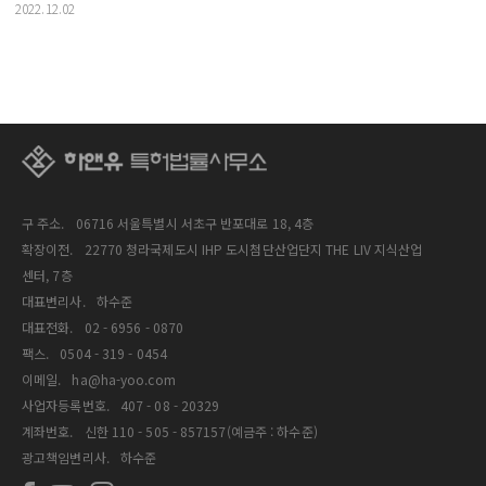
2022.12.02
구 주소.
06716 서울특별시 서초구 반포대로 18, 4층
확장이전.
22770 청라국제도시 IHP 도시첨단산업단지 THE LIV 지식산업
센터, 7층
대표변리사.
하수준
대표전화.
02 - 6956 - 0870
팩스.
0504 - 319 - 0454
이메일.
ha@ha-yoo.com
사업자등록번호.
407 - 08 - 20329
계좌번호.
신한 110 - 505 - 857157(예금주 : 하수준)
광고책임변리사.
하수준