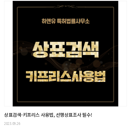
상표검색-키프리스 사용법, 선행상표조사 필수!
2023.09.26