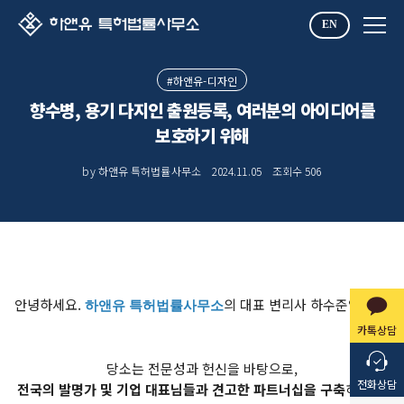
EN
#하앤유-디자인
향수병, 용기 다지인 출원등록, 여러분의 아이디어를
보호하기 위해
by 하앤유 특허법률사무소
2024.11.05
조회수
506
안녕하세요.
의 대표 변리사 하수준입니다.
하앤유 특허법률사무소
카톡상담
당소는 전문성과 헌신을 바탕으로,
전화상담
전국의 발명가 및 기업 대표님들과 견고한 파트너십을 구축
하고 있