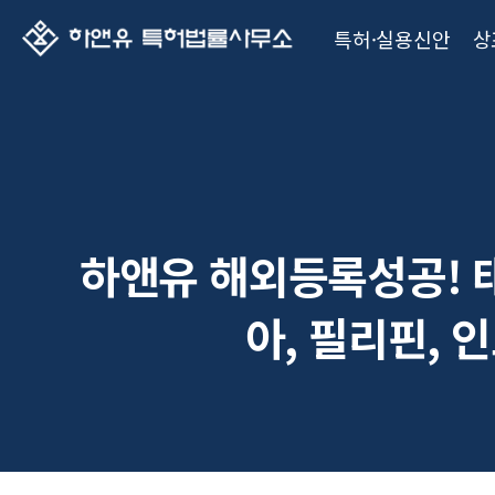
특허·실용신안
상
하앤유 해외등록성공! 태
아, 필리핀, 