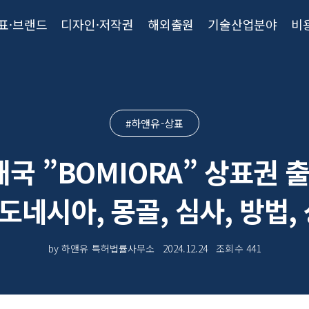
표·브랜드
디자인·저작권
해외출원
기술산업분야
비
#하앤유-상표
국 ”BOMIORA” 상표권 출
인도네시아, 몽골, 심사, 방법,
by 하앤유 특허법률사무소
2024.12.24
조회수
441