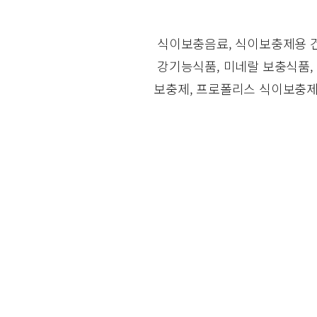
식이보충음료, 식이보충제용 건
강기능식품, 미네랄 보충식품,
보충제, 프로폴리스 식이보충제,