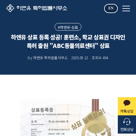
EN
#하앤유-상표
하앤유 상표 등록 성공! 훈련소, 학교 상표권 디자인
특허 출원 ”ABC동물의료센터” 상표
by 하앤유 특허법률사무소
2025.09.12
조회수
404
카톡상담
전화상담