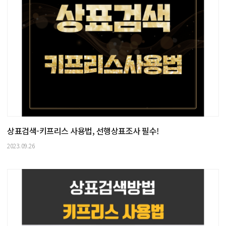
상표검색-키프리스 사용법, 선행상표조사 필수!
2023.09.26