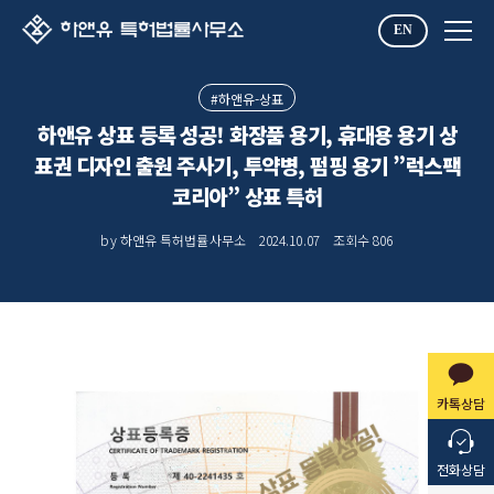
EN
#하앤유-상표
하앤유 상표 등록 성공! 화장품 용기, 휴대용 용기 상
표권 디자인 출원 주사기, 투약병, 펌핑 용기 ”럭스팩
코리아” 상표 특허
by 하앤유 특허법률사무소
2024.10.07
조회수
806
카톡상담
전화상담