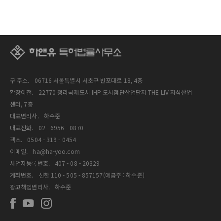
구 주소.
06716 서울특별시 서초구 반포대로 18, 4층
확장이전.
22770 청라국제도시 IHP 도시첨단산업단지 THE LIV 지식산업
센터, 7층
대표변리사.
하수준
대표전화.
02 - 6956 - 0870
팩스.
0504 - 319 - 0454
이메일.
ha@ha-yoo.com
사업자등록번호.
407 - 08 - 20329
계좌번호.
신한 110 - 505 - 857157(예금주 : 하수준)
광고책임변리사.
하수준