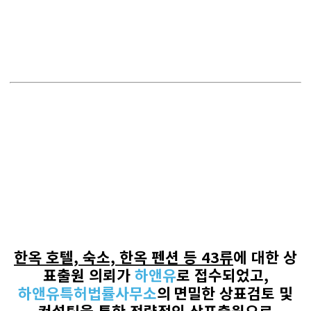
한옥 호텔, 숙소, 한옥 펜션
등
43
류
에 대한 상
표출원 의뢰가
하앤유
로
접수되었고
,
하앤유특허법률사무소
의
면밀한 상표검토 및
컨설팅을 통한 전략적인 상표출원으로