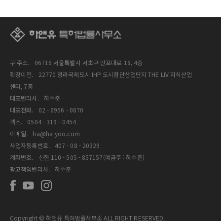
구 주소.
06716 서울특별시 서초구 반포대로 18, 4층
확장이전.
22770 청라국제도시 IHP 도시첨단산업단지 THE LIV 지식산업
센터, 7층
대표변리사.
하수준
대표전화.
02 - 6956 - 0870
팩스.
0504 - 319 - 0454
이메일.
ha@ha-yoo.com
사업자등록번호.
407 - 08 - 20329
계좌번호.
신한 110 - 505 - 857157(예금주 : 하수준)
광고책임변리사.
하수준
Copyright © 하앤유 특허법률사무소 ALL RIGHT RESERVED.