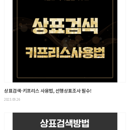
상표검색-키프리스 사용법, 선행상표조사 필수!
2023.09.26