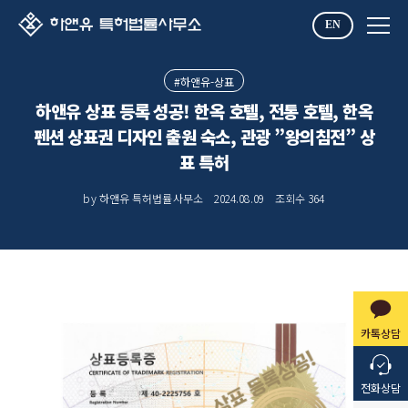
EN
#하앤유-상표
하앤유 상표 등록 성공! 한옥 호텔, 전통 호텔, 한옥
펜션 상표권 디자인 출원 숙소, 관광 ”왕의침전” 상
표 특허
by 하앤유 특허법률사무소
2024.08.09
조회수
364
카톡상담
전화상담