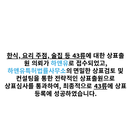
한식, 요리 주점, 술집
등
43
류
에 대한 상표출
원 의뢰가
하앤유
로
접수되었고
,
하앤유특허법률사무소
의
면밀한 상표검토 및
컨설팅을 통한 전략적인 상표출원으로
상표심사를 통과하여
,
최종적으로
43
류
에 상표
등록에 성공하였습니다
.