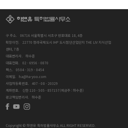
구 주소.
06716 서울특별시 서초구 반포대로 18, 4층
확장이전.
22770 청라국제도시 IHP 도시첨단산업단지 THE LIV 지식산업
센터, 7층
대표변리사.
하수준
대표전화.
02 - 6956 - 0870
팩스.
0504 - 319 - 0454
이메일.
ha@ha-yoo.com
사업자등록번호.
407 - 08 - 20329
계좌번호.
신한 110 - 505 - 857157(예금주 : 하수준)
광고책임변리사.
하수준
Copyright © 하앤유 특허법률사무소 ALL RIGHT RESERVED.