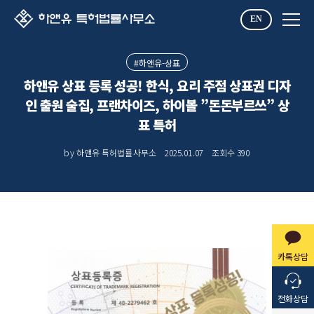
EN
#하앤유-상표
하앤유 상표 등록 성공! 한식, 요리 주점 상표권 디자
인 출원 술집, 프랜차이즈, 하이볼 ”돈돈부르쓰” 상
표 특허
by 하앤유 특허법률사무소
2025.01.07
조회수
390
카톡상담
전화상담