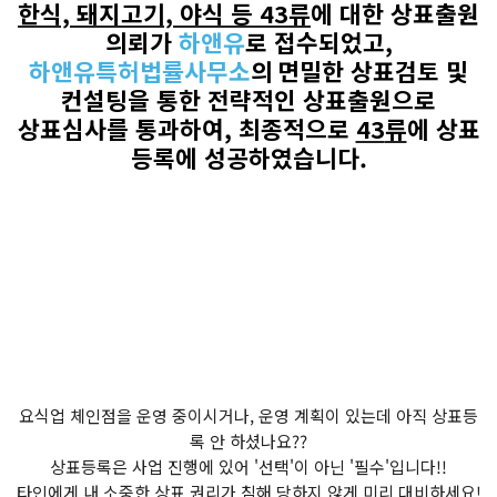
한식, 돼지고기, 야식 등
43
류
에 대한 상표출원
의뢰가
하앤유
로
접수되었고
,
하앤유특허법률사무소
의
면밀한 상표검토 및
컨설팅을 통한 전략적인 상표출원으로
상표심사를 통과하여
,
최종적으로
43
류
에 상표
등록에 성공하였습니다
.
요식업 체인점을 운영 중이시거나, 운영 계획이 있는데 아직 상표등
록 안 하셨나요??
상표등록은 사업 진행에 있어 '선택'이 아닌 '필수'입니다!!
타인에게 내 소중한 상표 권리가 침해 당하지 않게 미리 대비하세요!