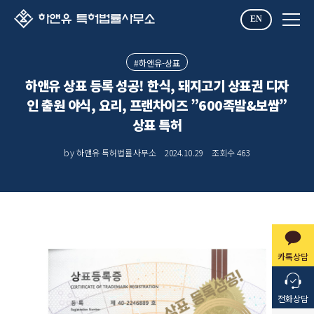
EN
#하앤유-상표
하앤유 상표 등록 성공! 한식, 돼지고기 상표권 디자
인 출원 야식, 요리, 프랜차이즈 ”600족발&보쌈”
상표 특허
by 하앤유 특허법률사무소
2024.10.29
조회수
463
카톡상담
전화상담