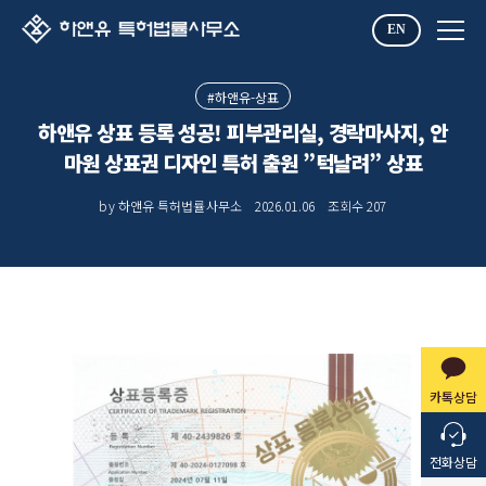
EN
#하앤유-상표
하앤유 상표 등록 성공! 피부관리실, 경락마사지, 안
마원 상표권 디자인 특허 출원 ”턱날려” 상표
by 하앤유 특허법률사무소
2026.01.06
조회수
207
카톡상담
전화상담