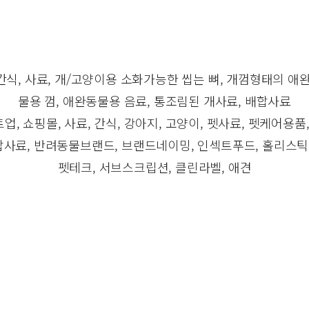
식, 사료, 개/고양이용 소화가능한 씹는 뼈, 개껌형태의 애
물용 껌, 애완동물용 음료, 통조림된 개사료, 배합사료
, 쇼핑몰, 사료, 간식, 강아지, 고양이, 펫사료, 펫케어용품
배합사료, 반려동물브랜드, 브랜드네이밍, 인섹트푸드, 홀리스틱
펫테크, 서브스크립션, 클린라벨, 애견