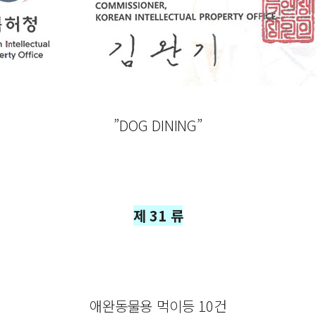
”DOG DINING”
제 31 류
애완동물용 먹이등 10건