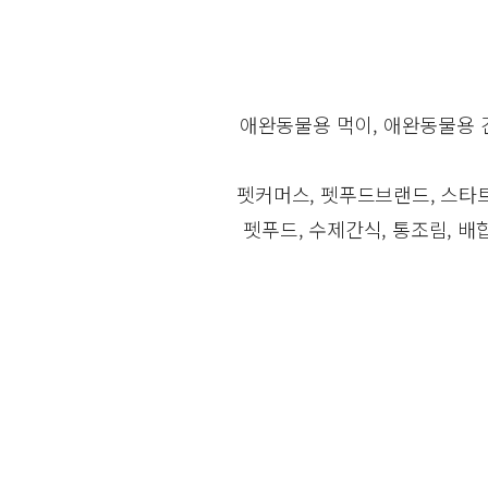
애완동물용 먹이, 애완동물용 간
펫커머스, 펫푸드브랜드, 스타트업
펫푸드, 수제간식, 통조림, 