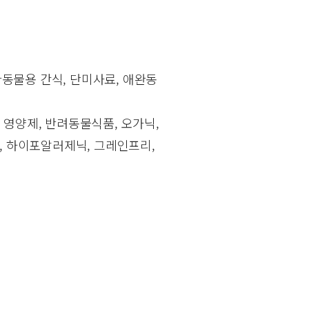
완동물용 간식, 단미사료, 애완동
, 영양제, 반려동물식품, 오가닉,
, 하이포알러제닉, 그레인프리,