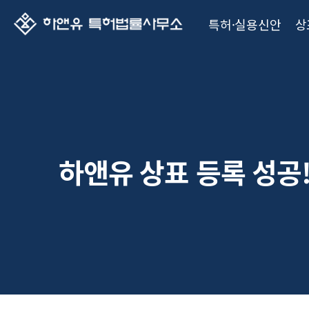
특허·실용신안
상
하앤유 상표 등록 성공