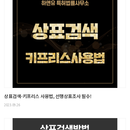
상표검색-키프리스 사용법, 선행상표조사 필수!
2023.09.26