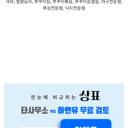
샤브, 철판요리, 쭈꾸미집, 쭈꾸미볶음, 쭈꾸미삼겹살, 아구전문점,
쭈삼전문점, 낙지전문점