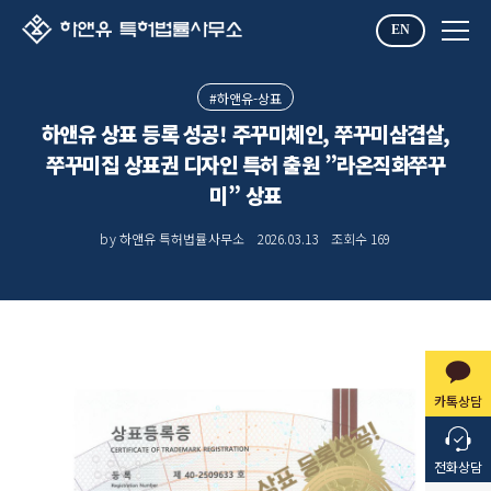
EN
#하앤유-상표
하앤유 상표 등록 성공! 주꾸미체인, 쭈꾸미삼겹살,
쭈꾸미집 상표권 디자인 특허 출원 ”라온직화쭈꾸
미” 상표
by 하앤유 특허법률사무소
2026.03.13
조회수
169
카톡상담
전화상담