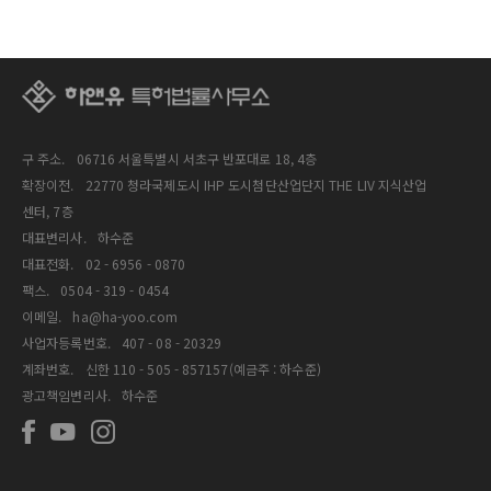
구 주소.
06716 서울특별시 서초구 반포대로 18, 4층
확장이전.
22770 청라국제도시 IHP 도시첨단산업단지 THE LIV 지식산업
센터, 7층
대표변리사.
하수준
대표전화.
02 - 6956 - 0870
팩스.
0504 - 319 - 0454
이메일.
ha@ha-yoo.com
사업자등록번호.
407 - 08 - 20329
계좌번호.
신한 110 - 505 - 857157(예금주 : 하수준)
광고책임변리사.
하수준