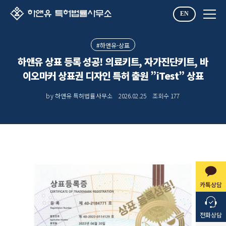
EN
#하앤유-상표
하앤유 상표 등록 성공! 의료키트, 자가진단키트, 바
이오마커 상표권 디자인 특허 출원 ”iTest” 상표
by 하앤유 특허법률사무소
2026.02.25
조회수
177
카톡상담
전화상담