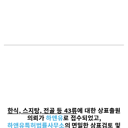
한식, 스지탕, 전골 등
43
류
에 대한 상표출원
의뢰가
하앤유
로
접수되었고
,
하앤유특허법률사무소
의
면밀한 상표검토 및