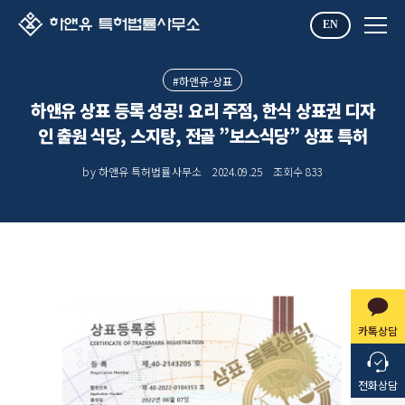
EN
#하앤유-상표
하앤유 상표 등록 성공! 요리 주점, 한식 상표권 디자
인 출원 식당, 스지탕, 전골 ”보스식당” 상표 특허
by 하앤유 특허법률사무소
2024.09.25
조회수
833
카톡상담
전화상담