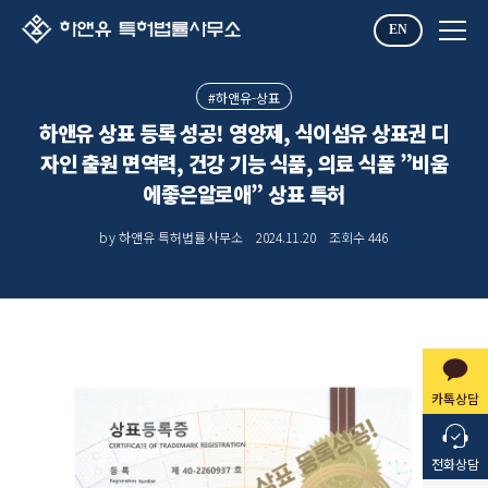
EN
#하앤유-상표
하앤유 상표 등록 성공! 영양제, 식이섬유 상표권 디
자인 출원 면역력, 건강 기능 식품, 의료 식품 ”비움
에좋은알로애” 상표 특허
by 하앤유 특허법률사무소
2024.11.20
조회수
446
카톡상담
전화상담