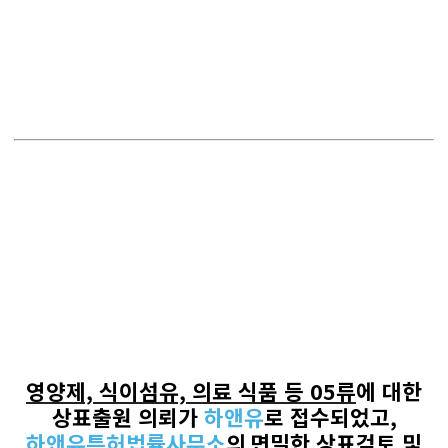
영양제, 식이섬유, 의료 식품 등
05
류
에 대한
상표출원 의뢰가
하앤유
로
접수되었고
,
하앤유특허법률사무소
의
면밀한 상표검토 및