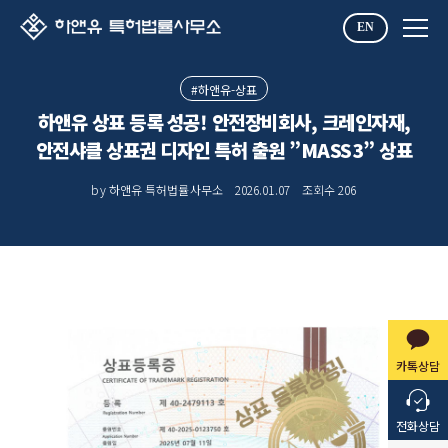
EN
#하앤유-상표
하앤유 상표 등록 성공! 안전장비회사, 크레인자재,
안전샤클 상표권 디자인 특허 출원 ”MASS3” 상표
by 하앤유 특허법률사무소
2026.01.07
조회수
206
카톡상담
전화상담