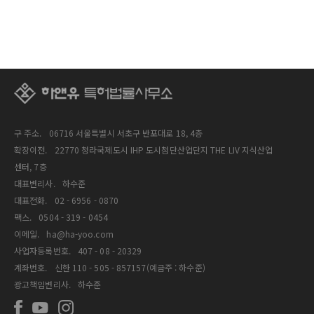
구 주소.
06716 서울특별시 서초구 반포대로 18, 4층
확장이전.
22770 청라국제도시 IHP 도시첨단산업단지 THE LIV 지식산업
센터, 7층
대표변리사.
하수준
대표전화.
02 - 6956 - 0870
팩스.
0504 - 319 - 0454
이메일.
ha@ha-yoo.com
사업자등록번호.
407 - 08 - 20329
계좌번호.
신한 110 - 505 - 857157(예금주 : 하수준)
광고책임변리사.
하수준