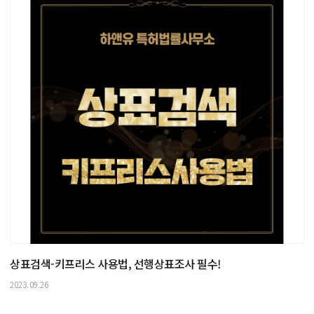
상표검색-키프리스 사용법, 선행상표조사 필수!
2023.09.26