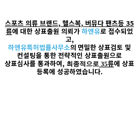
스포츠 의류 브랜드, 헬스복, 버뮤다 팬츠
등 35
류
에 대한 상표출원 의뢰가
하앤유
로
접수되었
고
,
하앤유특허법률사무소
의
면밀한 상표검토 및
컨설팅을 통한 전략적인 상표출원으로
상표심사를 통과하여
,
류
에 상표
최종적으로
35
등록에 성공하였습니다
.