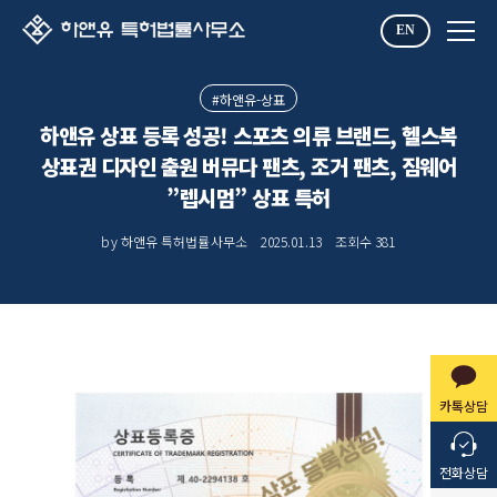
EN
#하앤유-상표
하앤유 상표 등록 성공! 스포츠 의류 브랜드, 헬스복
상표권 디자인 출원 버뮤다 팬츠, 조거 팬츠, 짐웨어
”렙시멈” 상표 특허
by 하앤유 특허법률사무소
2025.01.13
조회수
381
카톡상담
전화상담