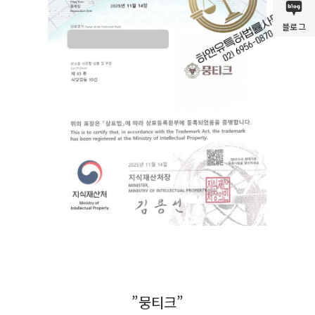
블로그
”뭉티크”