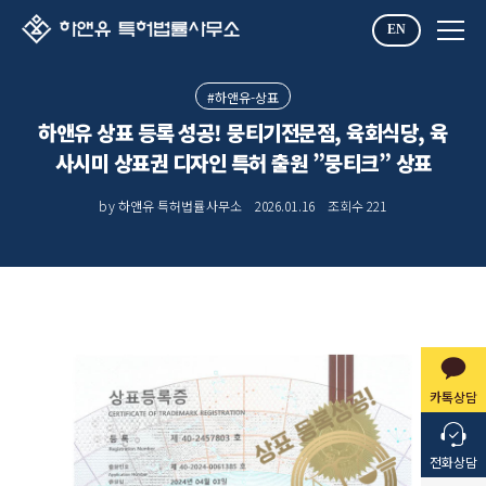
EN
#하앤유-상표
하앤유 상표 등록 성공! 뭉티기전문점, 육회식당, 육
사시미 상표권 디자인 특허 출원 ”뭉티크” 상표
by 하앤유 특허법률사무소
2026.01.16
조회수
221
카톡상담
전화상담