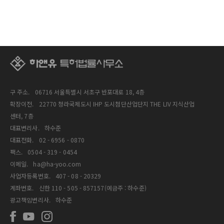
구 주소.
06716 서울특별시 서초구 반포대로 18, 4층
확장이전.
22770 청라국제도시 IHP 도시첨단산업단지 THE LIV 지식산업
센터, 7층
대표변리사.
하수준
대표전화.
02 - 6956 - 0870
팩스.
0504 - 319 - 0454
이메일.
ha@ha-yoo.com
사업자등록번호.
407 - 08 - 20329
계좌번호.
신한 110 - 505 - 857157(예금주 : 하수준)
광고책임변리사.
하수준