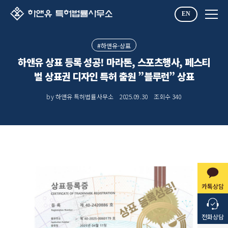
EN
#하앤유-상표
하앤유 상표 등록 성공! 마라톤, 스포츠행사, 페스티
벌 상표권 디자인 특허 출원 ”블루런” 상표
by 하앤유 특허법률사무소
2025.09.30
조회수
340
카톡상담
전화상담