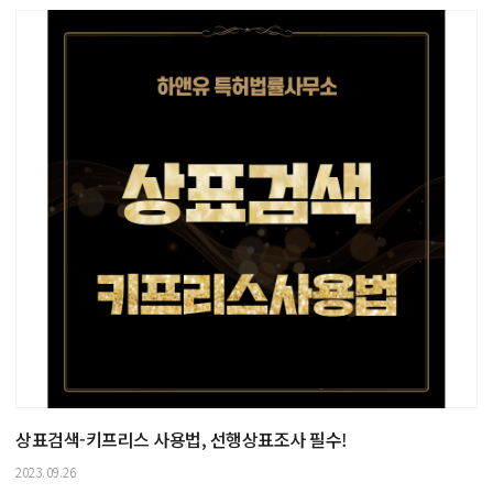
상표검색-키프리스 사용법, 선행상표조사 필수!
2023.09.26