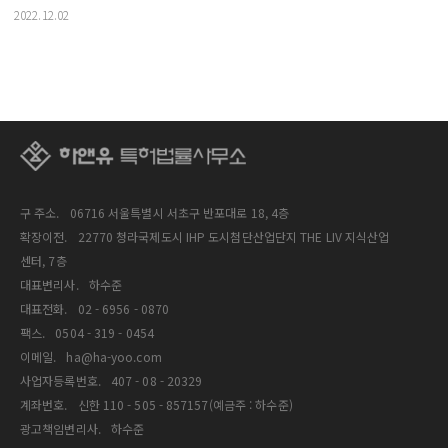
2022.12.02
구 주소.
06716 서울특별시 서초구 반포대로 18, 4층
확장이전.
22770 청라국제도시 IHP 도시첨단산업단지 THE LIV 지식산업
센터, 7층
대표변리사.
하수준
대표전화.
02 - 6956 - 0870
팩스.
0504 - 319 - 0454
이메일.
ha@ha-yoo.com
사업자등록번호.
407 - 08 - 20329
계좌번호.
신한 110 - 505 - 857157(예금주 : 하수준)
광고책임변리사.
하수준