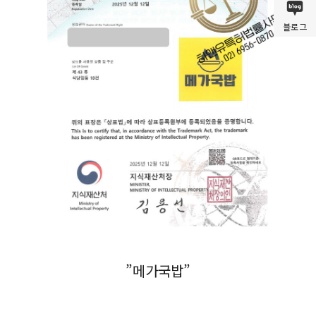
블로그
”메가국밥”