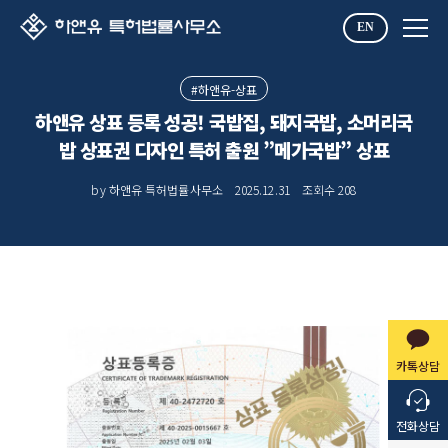
EN
#하앤유-상표
하앤유 상표 등록 성공! 국밥집, 돼지국밥, 소머리국
밥 상표권 디자인 특허 출원 ”메가국밥” 상표
by 하앤유 특허법률사무소
2025.12.31
조회수
208
카톡상담
전화상담