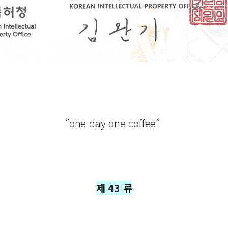
”one day one coffee”
제 43 류