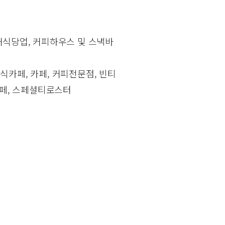
매식당업, 커피하우스 및 스낵바
식카페, 카페, 커피전문점, 빈티
카페, 스페셜티로스터