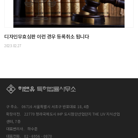
디자인무효심판 이런 경우 등록취소 됩니다
2023.02.27
구 주소.
06716 서울특별시 서초구 반포대로 18, 4층
확장이전.
22770 청라국제도시 IHP 도시첨단산업단지 THE LIV 지식산업
센터, 7층
대표변리사.
하수준
대표전화.
02 - 6956 - 0870