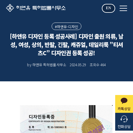
EN
#하앤유-디자인
[하앤유 디자인 등록 성공사례] 디자인 출원 의류, 남
성, 여성, 상의, 반팔, 긴팔, 캐쥬얼, 데일리룩 ”티셔
츠C” 디자인권 등록 성공!
by 하앤유 특허법률사무소
2024.05.29
조회수
464
카톡상담
전화상담