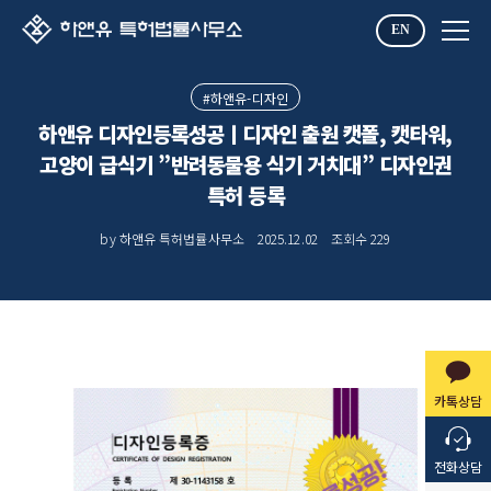
EN
#하앤유-디자인
하앤유 디자인등록성공ㅣ디자인 출원 캣폴, 캣타워,
고양이 급식기 ”반려동물용 식기 거치대” 디자인권
특허 등록
by 하앤유 특허법률사무소
2025.12.02
조회수
229
카톡상담
전화상담