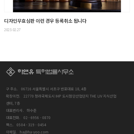
디자인무효심판 이런 경우 등록취소 됩니다
2023.02.27
구 주소.
06716 서울특별시 서초구 반포대로 18, 4층
확장이전.
22770 청라국제도시 IHP 도시첨단산업단지 THE LIV 지식산업
센터, 7층
대표변리사.
하수준
대표전화.
02 - 6956 - 0870
팩스.
0504 - 319 - 0454
이메일.
ha@ha-yoo.com