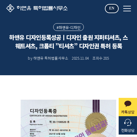
EN
#하앤유-디자인
하앤유 디자인등록성공ㅣ디자인 출원 지퍼티셔츠, 스
웨트셔츠, 크롭티 ”티셔츠” 디자인권 특허 등록
by 하앤유 특허법률사무소
2025.11.04
조회수
285
카톡상담
전화상담